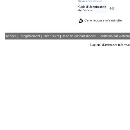
Détails des articles
Code d'identification
446
de l'article:
Cette réponse m'a été utile
Accueil
|
Enregistrement
|
Créer ticket
|
Base de connaissances
|
Formation par webinai
Logiciel d'assistance inform