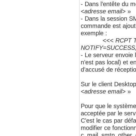
- Dans l’entête du m
<adresse email>
»
- Dans la session SM
commande est ajouté
exemple :
<<< RCPT TO
NOTIFY=SUCCESS,
- Le serveur envoie l
n’est pas local) et 
d’accusé de réception
Sur le client Desktop
<adresse email>
»
Pour que le système
acceptée par le ser
C'est le cas par défa
modifier ce fonction
c_mail_smtp_other_