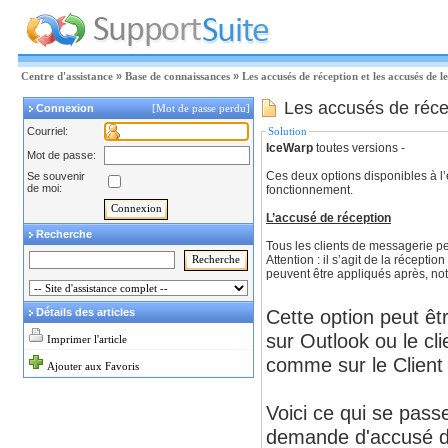
Centre d'assistance
»
Base de connaissances
»
Les accusés de réception et les accusés de l
Les accusés de récep
Connexion
[Mot de passe perdu]
Courriel:
Solution
IceWarp
toutes versions -
Mot de passe:
Ces deux options disponibles à l’e
Se souvenir
de moi:
fonctionnement.
L’accusé de réception
Recherche
Tous les clients de messagerie pe
Attention : il s’agit de la récept
peuvent être appliqués après, not
Cette option peut ê
Détails des articles
sur Outlook ou le cl
Imprimer l'article
comme sur le Clien
Ajouter aux Favoris
Voici ce qui se pas
demande d'accusé de