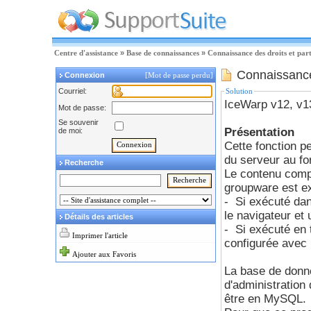
Centre d'assistance
»
Base de connaissances
»
Connaissance des droits et par
Connaissance 
Connexion
[Mot de passe perdu]
Courriel:
Solution
IceWarp v12, v1
Mot de passe:
Se souvenir
Présentation
de moi:
Cette fonction p
du serveur au fo
Recherche
Le contenu compl
groupware est e
- Si exécuté dan
le navigateur et
Détails des articles
- Si exécuté en 
Imprimer l'article
configurée avec 
Ajouter aux Favoris
La base de donn
d'administration
être en MySQL.