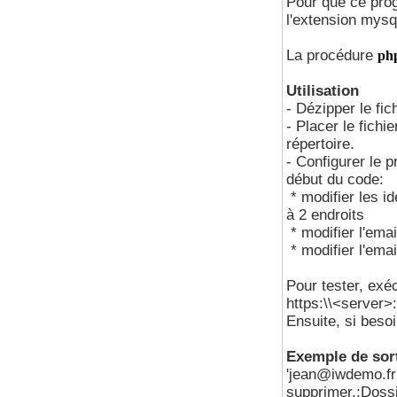
Pour que ce progr
l'extension mysql
La procédure
php
Utilisation
- Dézipper le fic
- Placer le fich
répertoire.
- Configurer le
début du code:
* modifier les i
à 2 endroits
* modifier l'emai
* modifier l'emai
Pour tester, exé
https:\\<server
Ensuite, si besoi
Exemple de sor
'jean@iwdemo.fr' 
supprimer,;Dossie