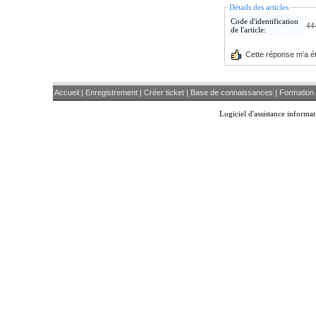
Détails des articles
Code d'identification
44
de l'article:
Cette réponse m'a été
Accueil
|
Enregistrement
|
Créer ticket
|
Base de connaissances
|
Formation 
Logiciel d'assistance inform