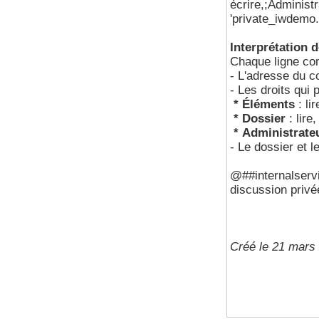
écrire,;Administ
'private_iwdemo
Interprétation d
Chaque ligne co
- L'adresse du c
- Les droits qui 
* Éléments
: li
* Dossier
:
lire
* Administrate
- Le dossier et l
@##internalservi
discussion priv
Créé le 21 mars