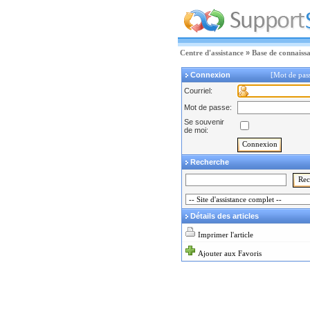
Centre d'assistance
»
Base de connaiss
Connexion
[Mot de pas
Courriel:
Mot de passe:
Se souvenir
de moi:
Recherche
Détails des articles
Imprimer l'article
Ajouter aux Favoris