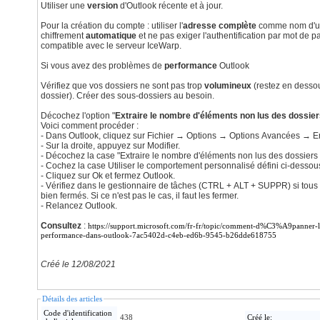
Utiliser une
version
d'Outlook récente et à jour.
Pour la création du compte : utiliser l'
adresse complète
comme nom d'util
chiffrement
automatique
et ne pas exiger l'authentification par mot de 
compatible avec le serveur IceWarp.
Si vous avez des problèmes de
performance
Outlook
Vérifiez que vos dossiers ne sont pas trop
volumineux
(restez en dess
dossier). Créer des sous-dossiers au besoin.
Décochez l'option "
Extraire le nombre d'éléments non lus des dossi
Voici comment procéder :
- Dans Outlook, cliquez sur Fichier → Options → Options Avancées → E
- Sur la droite, appuyez sur Modifier.
- Décochez la case "Extraire le nombre d'éléments non lus des dossier
- Cochez la case Utiliser le comportement personnalisé défini ci-dessou
- Cliquez sur Ok et fermez Outlook.
- Vérifiez dans le gestionnaire de tâches (CTRL + ALT + SUPPR) si tous
bien fermés. Si ce n'est pas le cas, il faut les fermer.
- Relancez Outlook.
Consultez
:
https://support.microsoft.com/fr-fr/topic/comment-d%C3%A9panne
performance-dans-outlook-7ac5402d-c4eb-ed6b-9545-b26dde618755
Créé le 12/08/2021
Détails des articles
Code d'identification
438
Créé le: