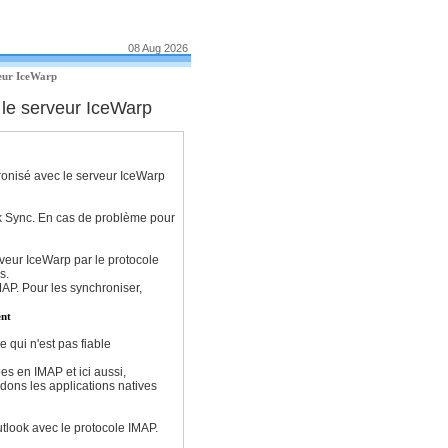
08 Aug 2026
eur IceWarp
le serveur IceWarp
hronisé avec le serveur IceWarp
ok Sync. En cas de problème pour
veur IceWarp par le protocole
és.
AP. Pour les synchroniser,
ent
 qui n'est pas fiable
ées en IMAP et ici aussi,
dons les applications natives
look avec le protocole IMAP.