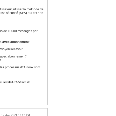
isateur, utiliser la méthode de
passe sécurisé (SPA) qui est non
ous de 10000 messages par
ers avec abonnement
".
nvoyer/Recevoir.
s avec abonnement".
s.
 les processus d'Outlook sont
r-les-probl%C3%A8mes-de-
12 Aug 2021 12:17 PM