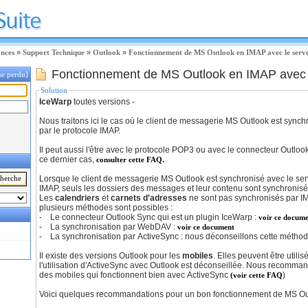
ances
»
Support Technique
»
Outlook
»
Fonctionnement de MS Outlook en IMAP avec le serv
Fonctionnement de MS Outlook en IMAP avec 
se perdu]
Solution
IceWarp
toutes versions -
Nous traitons ici le cas où le client de messagerie MS Outlook est sync
par le protocole IMAP.
Il peut aussi l'être avec le protocole POP3 ou avec le connecteur Outlo
ce dernier cas,
.
consulter cette FAQ
Lorsque le client de messagerie MS Outlook est synchronisé avec le ser
IMAP, seuls les dossiers des messages et leur contenu sont synchronis
Les
calendriers
et
carnets d'adresses
ne sont pas synchronisés par IM
plusieurs méthodes sont possibles :
- Le connecteur Outlook Sync qui est un plugin IceWarp :
voir ce docum
- La synchronisation par WebDAV :
voir ce document
- La synchronisation par ActiveSync : nous déconseillons cette méthode
Il existe des versions Outlook pour les
mobiles
. Elles peuvent être utilis
l'utilisation d'ActiveSync avec Outlook est déconseillée. Nous recomman
des mobiles qui fonctionnent bien avec ActiveSync
)
(voir cette FAQ
Voici quelques recommandations pour un bon fonctionnement de MS Out