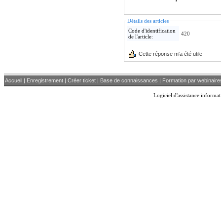
Détails des articles
Code d'identification
420
de l'article:
Cette réponse m'a été utile
Accueil
|
Enregistrement
|
Créer ticket
|
Base de connaissances
|
Formation par webinaire
Logiciel d'assistance inform