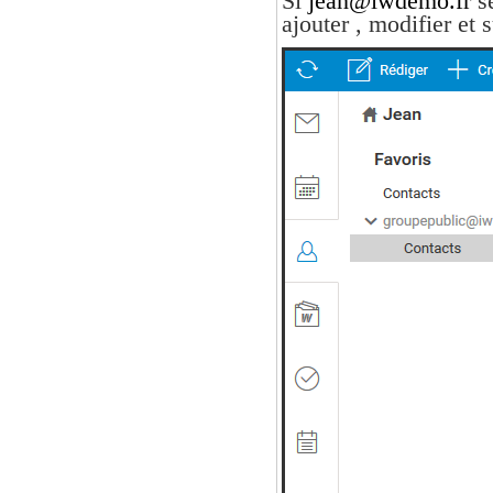
Si
jean@iwdemo.fr
se
ajouter , modifier et 