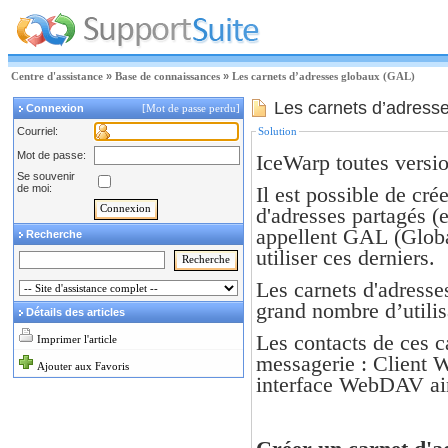
Centre d'assistance
»
Base de connaissances
»
Les carnets d’adresses globaux (GAL)
Les carnets d’adress
Connexion
[Mot de passe perdu]
Courriel:
Solution
Mot de passe:
IceWarp toutes versio
Se souvenir
de moi:
Il est possible de cré
d'adresses partagés (
appellent GAL (Globa
Recherche
utiliser ces derniers.
Les carnets d'adresse
grand nombre d’utilis
Détails des articles
Les contacts de ces ca
Imprimer l'article
messagerie : Client W
Ajouter aux Favoris
interface WebDAV ain