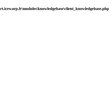
t.icewarp.fr\modules\knowledgebase\client_knowledgebase.php