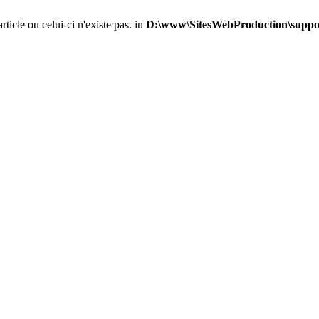
ticle ou celui-ci n'existe pas. in
D:\www\SitesWebProduction\suppor