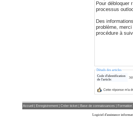
Pour débloquer ra
processus outloo
Des information
problème, merci 
procédure à suiv
Détails des articles
Code d'identification
36
de l'article:
Cette réponse m'a été
Accueil
|
Enregistrement
|
Créer ticket
|
Base de connaissances
|
Formation 
Logiciel d'assistance inform