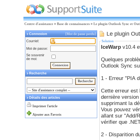
Centre d'assistance
»
Base de connaissances
»
Le plugin Outlook Sync et Ou
Le plugin Out
Connexion
[Mot de passe perdu]
Courriel:
Solution
IceWarp
v10.4 e
Mot de passe:
Se souvenir
Quelques problèm
de moi:
Outlook Sync su
Recherche
1 - Erreur "PIA d
Cette erreur est 
dernière versio
Détails des articles
supprimant la dé
Imprimer l'article
Vous pouvez véri
Ajouter aux Favoris
allant sur "Add/
vérifier que .NE
2 - Disparition d