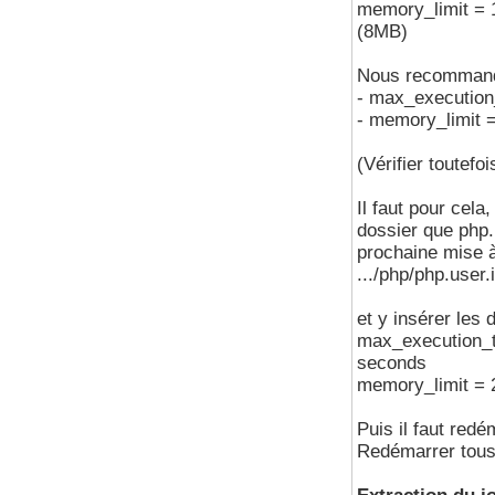
memory_limit = 128M ; Maximum amount of memory a s
(8MB)
Nous recommandon
- max_execution
- memory_limit 
(Vérifier toutefo
Il faut pour cela
dossier que php.
prochaine mise à
.../php/php.user.
et y insérer les 
max_execution_time = 3840 ; Maximum exec
seconds
Puis il faut red
Redémarrer tous